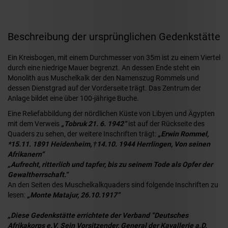
Beschreibung der ursprünglichen Gedenkstätte
Ein Kreisbogen, mit einem Durchmesser von 35m ist zu einem Viertel
durch eine niedrige Mauer begrenzt. An dessen Ende steht ein
Monolith aus Muschelkalk der den Namenszug Rommels und
dessen Dienstgrad auf der Vorderseite trägt. Das Zentrum der
Anlage bildet eine über 100-jährige Buche.
Eine Reliefabbildung der nördlichen Küste von Libyen und Ägypten
mit dem Verweis
„Tobruk 21. 6. 1942“
ist auf der Rückseite des
Quaders zu sehen, der weitere Inschriften trägt:
„Erwin Rommel,
*15.11. 1891 Heidenheim, †14.10. 1944 Herrlingen, Von seinen
Afrikanern“
„Aufrecht, ritterlich und tapfer, bis zu seinem Tode als Opfer der
Gewaltherrschaft.“
An den Seiten des Muschelkalkquaders sind folgende Inschriften zu
lesen:
„Monte Matajur, 26.10.1917“
„Diese Gedenkstätte errichtete der Verband “Deutsches
Afrikakorps e.V. Sein Vorsitzender, General der Kavallerie a.D.